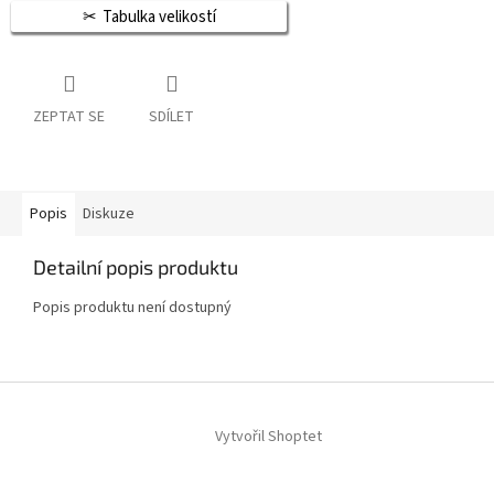
Tabulka velikostí
ZEPTAT SE
SDÍLET
Popis
Diskuze
Detailní popis produktu
Popis produktu není dostupný
Z
á
Vytvořil Shoptet
p
a
t