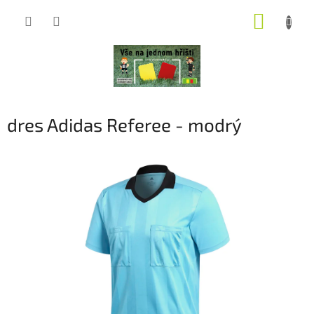
Přejít
NÁKUP
na
obsah
KOŠÍK
dres Adidas Referee - modrý