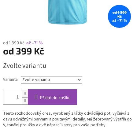
od 1 399
Kč
až –71 %
od 1 399 Kč
až –71 %
od
399 Kč
Měrná
Zvolte variantu
cena:
Varianta
Přidat do košíku
Tento rozhodcovský dres, vyrobený z látky odvádějící pot, vyčnívá z
davu odvážnými barvami a poutavými detaily. Má žebrovaný výstřih do
V, tonální proužky a dvě náprsní kapsy pro vaše potřeby.