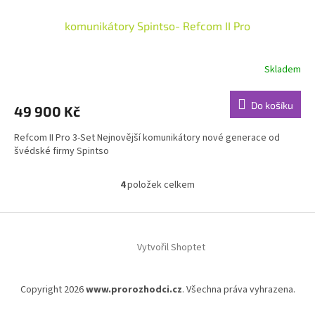
komunikátory Spintso- Refcom II Pro
Skladem
Do košíku
49 900 Kč
Refcom II Pro 3-Set Nejnovější komunikátory nové generace od
švédské firmy Spintso
4
položek celkem
O
v
l
Z
á
á
d
Vytvořil Shoptet
p
a
a
c
t
í
Copyright 2026
www.prorozhodci.cz
. Všechna práva vyhrazena.
í
p
r