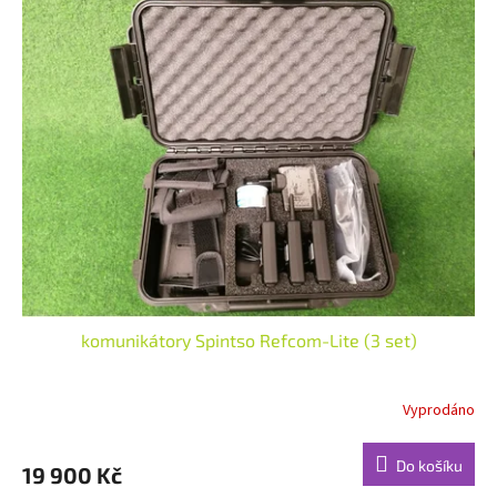
komunikátory Spintso Refcom-Lite (3 set)
Vyprodáno
Do košíku
19 900 Kč