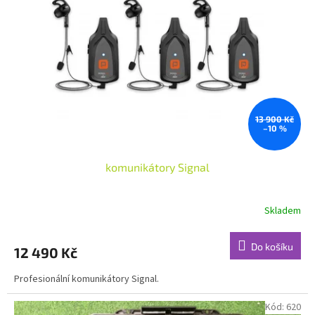
k
p
t
r
ů
o
d
u
k
t
ů
13 900 Kč
–10 %
komunikátory Signal
Skladem
Do košíku
12 490 Kč
Profesionální komunikátory Signal.
Kód:
620