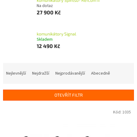
komunikátory Spintso- Refcom II
Na dotaz
27 900 Kč
komunikátory Signal
Skladem
12 490 Kč
Ř
a
Nejlevnější
Nejdražší
Nejprodávanější
Abecedně
z
e
n
OTEVŘÍT FILTR
í
p
V
Kód:
1035
r
ý
o
p
d
i
u
s