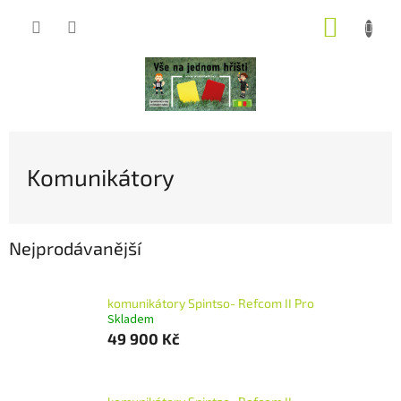
Přejít
NÁKUP
na
obsah
KOŠÍK
Komunikátory
Nejprodávanější
komunikátory Spintso- Refcom II Pro
Skladem
49 900 Kč