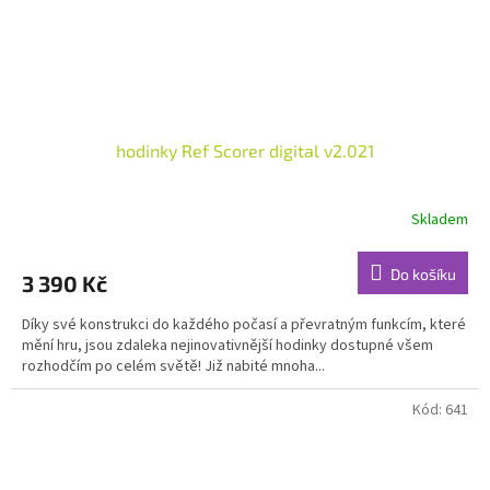
hodinky Ref Scorer digital v2.021
Skladem
Do košíku
3 390 Kč
Díky své konstrukci do každého počasí a převratným funkcím, které
mění hru, jsou zdaleka nejinovativnější hodinky dostupné všem
rozhodčím po celém světě! Již nabité mnoha...
Kód:
641