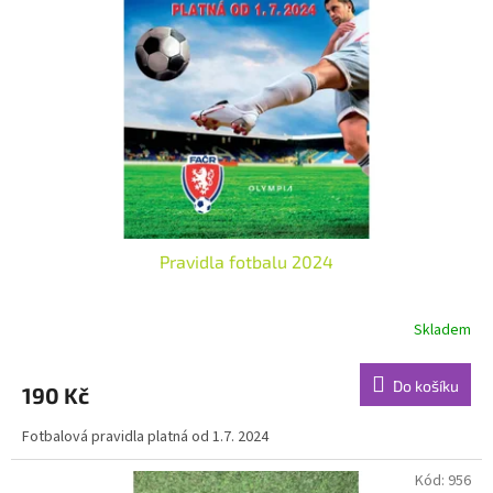
k
p
t
r
ů
o
d
u
k
t
ů
Pravidla fotbalu 2024
Skladem
Do košíku
190 Kč
Fotbalová pravidla platná od 1.7. 2024
Kód:
956