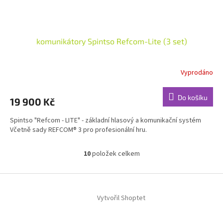
komunikátory Spintso Refcom-Lite (3 set)
Vyprodáno
Do košíku
19 900 Kč
Spintso "Refcom - LITE" - základní hlasový a komunikační systém
Včetně sady REFCOM® 3 pro profesionální hru.
10
položek celkem
O
v
l
Z
á
á
d
Vytvořil Shoptet
p
a
a
c
t