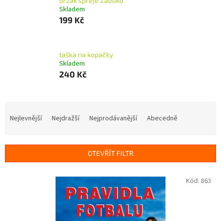
držák spreje Žabuko
Skladem
199 Kč
taška na kopačky
Skladem
240 Kč
Ř
a
Nejlevnější
Nejdražší
Nejprodávanější
Abecedně
z
e
n
OTEVŘÍT FILTR
í
p
V
Kód:
863
r
ý
o
p
d
i
u
s