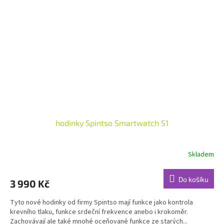
hodinky Spintso Smartwatch S1
Skladem
Do košíku
3 990 Kč
Tyto nové hodinky od firmy Spintso mají funkce jako kontrola
krevního tlaku, funkce srdeční frekvence anebo i krokoměr.
Zachovávají ale také mnohé oceňované funkce ze starých...