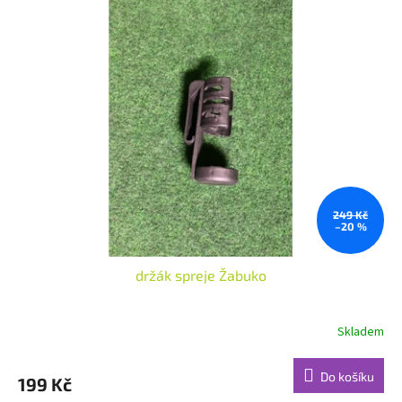
249 Kč
–20 %
držák spreje Žabuko
Skladem
Do košíku
199 Kč