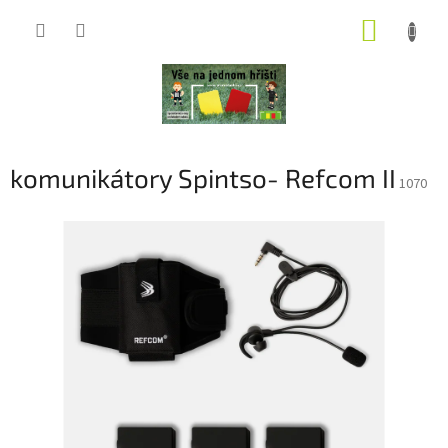
Přejít
NÁKUP
na
obsah
KOŠÍK
komunikátory Spintso- Refcom II
1070