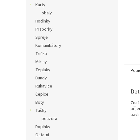
n
Karty
e
obaly
l
Hodinky
Praporky
Spreje
Komunikátory
Trička
Mikiny
Tepláky
Popi
Bundy
Rukavice
Det
Čepice
Boty
Značk
příj
Tašky
bavln
pouzdra
Doplňky
Ostatní