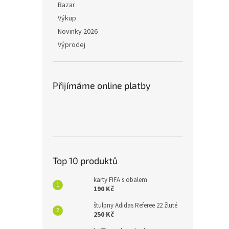
Bazar
Výkup
Novinky 2026
Výprodej
Přijímáme online platby
Top 10 produktů
karty FIFA s obalem
190 Kč
štulpny Adidas Referee 22 žluté
250 Kč