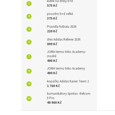
kufřík na dresy b+d
575 Kč
pouzdro b+d velké
375 Kč
Pravidla fotbalu 2026
220 Kč
dres Adidas Referee 2026
899 Kč
JOMA termo triko Academy-
modré
490 Kč
JOMA termo triko Academy
490 Kč
kopačky Adidas Kaiser Team 2
1 760 Kč
komunikátory Spintso- Refcom
II Pro
49 900 Kč
Z