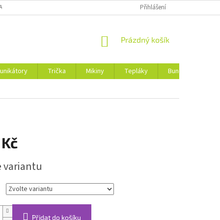
ANY OSOBNÍCH ÚDAJŮ
Přihlášení
NÁKUPNÍ
Prázdný košík
KOŠÍK
unikátory
Trička
Mikiny
Tepláky
Bundy
Ruka
 Kč
e variantu
Přidat do košíku