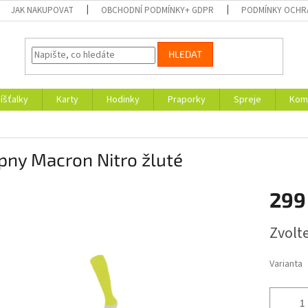
JAK NAKUPOVAT
OBCHODNÍ PODMÍNKY+ GDPR
PODMÍNKY OCHR
HLEDAT
íšťalky
Karty
Hodinky
Praporky
Spreje
Kom
pny Macron Nitro žluté
299
Měrná
Zvolt
cena:
Varianta