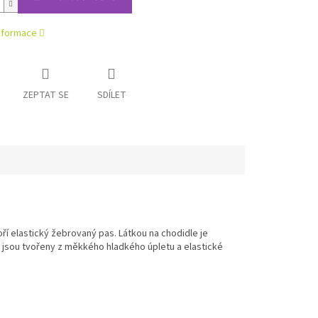
informace
ZEPTAT SE
SDÍLET
voří elastický žebrovaný pas. Látkou na chodidle je
a jsou tvořeny z měkkého hladkého úpletu a elastické