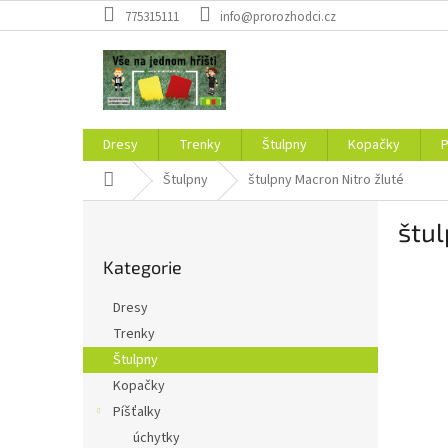
Přejít
775315111
info@prorozhodci.cz
na
obsah
Dresy
Trenky
Štulpny
Kopačky
P
Domů
Štulpny
štulpny Macron Nitro žluté
P
štul
o
Přeskočit
s
Kategorie
kategorie
t
r
Dresy
a
Trenky
n
Štulpny
n
í
Kopačky
p
Píšťalky
a
úchytky