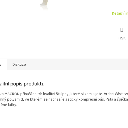
Detailní 
TISK
s
Diskuze
ailní popis produktu
a MACRON přináší na trh kvalitní štulpny, které si zamilujete. Vrchní část t
emný polyamid, ve kterém se nachází elastický kompresní pás. Pata a špičk
ěné látky.