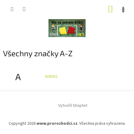
Přejít
NÁKUP
na
obsah
KOŠÍK
Všechny značky A-Z
A
ADIDAS
Z
á
Vytvořil Shoptet
p
a
t
Copyright 2026
www.prorozhodci.cz
. Všechna práva vyhrazena.
í