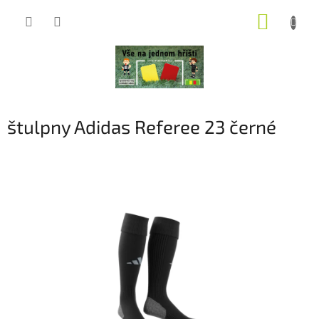
Přejít
NÁKUP
na
obsah
KOŠÍK
štulpny Adidas Referee 23 černé