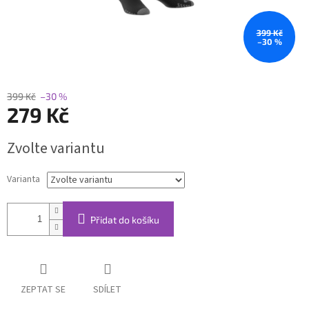
399 Kč
–30 %
399 Kč
–30 %
279 Kč
Měrná
Zvolte variantu
cena:
Varianta
Přidat do košíku
ZEPTAT SE
SDÍLET